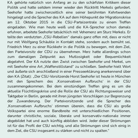
KA gehörte natürlich von Anfang an zu den schärfsten Kritikern dieser
Politik und hatte seitdem immer wieder den Rücktritt Merkels gefordert.
Seehofer hatte zwischenzeitlich eine seiner berühmten Kehrtwenden
hingelegt und die Sprecher des KA auf dem Höhepunkt der Migrationskrise
am 12. Oktober 2015 in die CSU-Parteizentrale zu einem Treffen
eingeladen. Wie man heute weiß und die KA-Sprecher schon damals
erfuhren, arbeitete Seehofer tatsächlich mit Vehemenz am Sturz Merkels. Er
teilte den verdutzten „CSU-Rebellen“ damals ganz offen mit, dass er nicht
nur mit Wolfgang Schäuble in Kontakt stehe, sondern auch bemüht sei,
Friedrich Merz zu einer Rückkehr in die Politik zu bewegen, mit dem Ziel,
den Parteivorsitz der CDU zu übernehmen. Merz hatte allerdings schon
zum damaligen Zeitpunkt aus Mutlosigkeit oder Bequemlichkeit
abgelehnt. Der KA nutzte den Zwist zwischen Seehofer und Merkel, um
mit Seehofer eine Art „Waffenstillstand“ zu schließen. Seehofer hielt Wort
und äußerte sich anschließend in einer Presseerklärung anerkennend über
den KA (Zitat): „Der CSU-Vorsitzende Horst Seehofer ist heute in München
mit den Sprechern des ‚Konservativen Aufbruchs‘ in der CSU
zusammengekommen. Bei dem einstündigen Treffen ging es um die
aktuelle Flüchtlingskrise und die Rolle der CSU als Richtungsweiser und
Taktgeber in Berlin, gerade mit ihren jüngsten Vorschlägen zur Begrenzung
der Zuwanderung. Der Parteivorsitzende und die Sprecher des
‚Konservativen Aufbruchs‘ stimmen überein, dass die CSU als große
Volkspartei eine enorme Bandbreite mit unterschiedlichen Positionen,
darunter christliche, soziale, liberale und konservativ-nationale immer
abgebildet hat und auch künftig abbilden wird. Jeder dieser Strömungen
ist für das Profil der CSU wichtig, und alle Strömungen sind sich einig in
dem Ziel, die CSU insgesamt zu stärken und nicht zu spalten.“