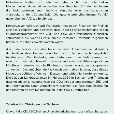
Mainstream bleiben und fürchten daher auch, durch die linken
Massenmedien abgestraft zu werden. Aus ähnlichen Gründen verhindern
die Unionsparteien auch jegliche Versuche einer rechtsstaatlichen
Aufarbeitung der „Corona-Zeit“. Die gescheiterte „Brandmauer-Politik“
gegenüber der AfD tut ihr Übriges.
Konservativer Aufbruch und WerteUnion haben den Freunden der Freiheit
eine Basis gegeben und bewiesen, dass in der Mitgliederschaft und in den
Grundsatzprogrammen von CDU und CSU viele freiheitliche Gedanken
schlummern, die, wenn es vor allem die „medialen Umstände“ zugelassen
hätten, zum Leben erweckt worden wären.
Am Ende musste sich aber leider bei allen Initiatoren die Erkenntnis
durchsetzen, dass Parteien von oben nach unten und nicht umgekehrt
funktionieren. Der Gedanke, eine Partei durch die Mobilisierung der
eigentlich mehrheitlich wertkonservativ und wirtschaftsliberal geprägten
Mitglieder in eine freiheitliche Richtung zu lenken, war es wert, ausprobiert
zu werden. Das ernüchternde Fazit nach zehn Jahren ist aber, dass dieses
Modell die politische Wende in Deutschland leider nicht einleiten konnte.
Die seit den Landtagswahlen im Herbst 2024 in Sachsen und Thüringen
geschmiedeten Linksbündnisse der CDU mit der umbenannten SED und
der Kommunistin Sarah Wagenknecht brachten das Fass zum Überlaufen
und machten es dem KA unmöglich in der CSU zu verbleiben.
Tabubruch in Thüringen und Sachsen
Obwohl die CDU 2018 einen Unvereinbarkeitsbeschluss gefasst hatte, der