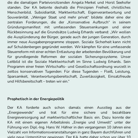
die die damaligen Parteivorsitzenden Angela Merkel und Horst Seehofer
standen. Der KA betonte deshalb die Prinzipien Freiheit, christliches
Menschenbild, Subsidiarität, Marktwirtschaft, Eigenverantwortung und
Souveränität. „Weniger Staat und mehr privat“ bildete daher eine der
zentralen Forderungen, die der „Konservative Aufbruch“ in seinem
Gründungsmanifest mit umfassenden Steuersenkungen und einer
Rückbesinnung auf die Grundsätze Ludwig Erhards verband: „Wir wollen
die Ausplünderung der Bürger, gerade auch der jungen Generation, durch
immer neue Ausgabenprogramme stoppen. Soziale Sicherheit kann nicht
auf Schuldenbergen gegründet werden. Wir kämpfen für eine umfassende
Steuerreform mit einer echten Entlastung der arbeitenden Bevölkerung und
für grundlegende Reformen der sozialen Sicherungssysteme. Unser
Leitbild ist die Soziale Marktwirtschaft im Sinne Ludwig Erhards. Sein
Programm einer freien Wirtschafts- und Gesellschaftsordnung wurzelt in
zeitlos konservativen Tugenden: Für diese Tugenden – Fleiß, Leistung,
Sparsamkeit, Verantwortungsbereitschaft, Zuverlässigkeit, Einsatzfreude
und Hilfsbereitschaft – treten wir ein.“
Prophetisch in der Energiepolitik
Der KA forderte auch schon damals einen Ausstieg aus der
„Energiewende“ und trat für eine sichere und bezahlbare
Energieversorgung auf marktwirtschaftlicher Basis ein. Dazu konnte der
KA mit einem eigenen Arbeitskreis „Energie und Umwelt“ unter der
Führung von Dipl.-Ing. Hans W. Häfner in den vergangenen 10 Jahren eine
Vielzahl von Informationsveranstaltungen in ganz Bayern durchführen und
viele neue Unterstützer gewinnen. Der KA hatte daher schon vor über 10