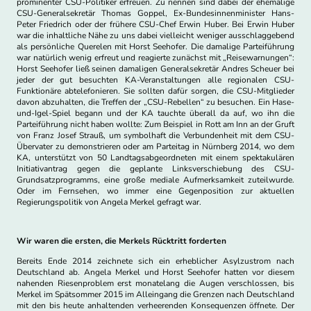
prominenter CSU-Politiker erfreuen. Zu nennen sind dabei der ehemalige
CSU-Generalsekretär Thomas Goppel, Ex-Bundesinnenminister Hans-
Peter Friedrich oder der frühere CSU-Chef Erwin Huber. Bei Erwin Huber
war die inhaltliche Nähe zu uns dabei vielleicht weniger ausschlaggebend
als persönliche Querelen mit Horst Seehofer. Die damalige Parteiführung
war natürlich wenig erfreut und reagierte zunächst mit „Reisewarnungen“:
Horst Seehofer ließ seinen damaligen Generalsekretär Andres Scheuer bei
jeder der gut besuchten KA-Veranstaltungen alle regionalen CSU-
Funktionäre abtelefonieren. Sie sollten dafür sorgen, die CSU-Mitglieder
davon abzuhalten, die Treffen der „CSU-Rebellen“ zu besuchen. Ein Hase-
und-Igel-Spiel begann und der KA tauchte überall da auf, wo ihn die
Parteiführung nicht haben wollte: Zum Beispiel in Rott am Inn an der Gruft
von Franz Josef Strauß, um symbolhaft die Verbundenheit mit dem CSU-
Übervater zu demonstrieren oder am Parteitag in Nürnberg 2014, wo dem
KA, unterstützt von 50 Landtagsabgeordneten mit einem spektakulären
Initiativantrag gegen die geplante Linksverschiebung des CSU-
Grundsatzprogramms, eine große mediale Aufmerksamkeit zuteilwurde.
Oder im Fernsehen, wo immer eine Gegenposition zur aktuellen
Regierungspolitik von Angela Merkel gefragt war.
Wir waren die ersten, die Merkels Rücktritt forderten
Bereits Ende 2014 zeichnete sich ein erheblicher Asylzustrom nach
Deutschland ab. Angela Merkel und Horst Seehofer hatten vor diesem
nahenden Riesenproblem erst monatelang die Augen verschlossen, bis
Merkel im Spätsommer 2015 im Alleingang die Grenzen nach Deutschland
mit den bis heute anhaltenden verheerenden Konsequenzen öffnete. Der