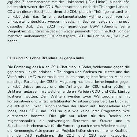
jegliche Zusammenarbeit mit der Linkspartei („Die Linke“) ausschließt,
halten sich weder der CDU-Bundesvorstand noch die Thüringer Landes-
CDU an diesen Beschluss, denn die CDU plant in Thüringen aktuell ein
Linksbündnis, das für eine parlamentarische Mehrheit auch von der
Linkspartei unterstützt werden müsste. In Sachsen zeigt sich nahezu
dasselbe Bild. Das 2023 neu gegründete BSW (Bündnis Sahra
Wagenknecht) unterscheidet sich weder personell noch inhaltlich von der
mehrfach umbenannten DDR-Staatspartei SED, die sich heute „Die Linke“
nennt.
CDU und CSU ohne Brandmauer gegen links
Die Forderung des KA an CSU-Chef Markus Söder, Widerstand gegen die
geplanten Linksbündnisse in Thüringen und Sachsen zu leisten und das
Verhältnis zu AfD zu normalisieren, blieb ohne jegliche Reaktion. Auch der
damalige Parteitag der CSU in Augsburg hat leider keine Impulse gegen
Linksbündnisse gesetzt und die Anhänger der CSU daher völlig im
Unklaren gelassen, mit welchen anderen Parteien CDU und CSU künftig
koalieren wollen. Den Wählern werden zwar Wahlprogramme mit
konservativen und wirtschaftsliberalen Ansätzen präsentiert. Ein Blick auf
die aktuellen linken Bündnispartner der Union auf Bundesebene zeigt
indes, dass CDU und CSU so gut wie keine ihrer Programmpunkte
durchsetzen konnten: Dies gilt vor allem für den Bereich der
Migrationspolitik, die notwendigen Reformen bei Steuern und im
Sozialbereich, ebenso wie für die Forderung nach einem Wiedereinstieg in
die Kernenergie. Alle genannten Projekte ließen sich nur in einer Koalition
mit der AfD realisieren, die CDU und CSU aber kategorisch