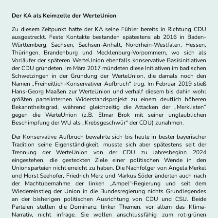
Der KA als Keimzelle der WerteUnion
Zu diesem Zeitpunkt hatte der KA seine Fühler bereits in Richtung CDU
ausgestreckt. Feste Kontakte bestanden spätestens ab 2016 in Baden-
Württemberg, Sachsen, Sachsen-Anhalt, Nordrhein-Westfalen, Hessen,
Thüringen, Brandenburg und Mecklenburg-Vorpommern, wo sich als
Vorläufer der späteren WerteUnion ebenfalls konservative Basisinitiativen
der CDU gründeten. Im März 2017 mündeten diese Initiativen im badischen
Schwetzingen in der Gründung der WerteUnion, die damals noch den
Namen „Freiheitlich-Konservativer Aufbruch“ trug. Im Februar 2019 stieß
Hans-Georg Maaßen zur WerteUnion und verhalf diesem bis dahin wohl
größten parteiinternen Widerstandsprojekt zu einem deutlich höheren
Bekanntheitsgrad, während gleichzeitig die Attacken der „Merklisten“
gegen die WerteUnion (z.B. Elmar Brok mit seiner unglaublichen
Beschimpfung der WU als „Krebsgeschwür“ der CDU) zunahmen.
Der Konservative Aufbruch bewahrte sich bis heute in bester bayerischer
Tradition seine Eigenständigkeit, musste sich aber spätestens seit der
Trennung der WerteUnion von der CDU zu Jahresbeginn 2024
eingestehen, die gesteckten Ziele einer politischen Wende in den
Unionsparteien nicht erreicht zu haben. Die Nachfolger von Angela Merkel
und Horst Seehofer, Friedrich Merz und Markus Söder änderten auch nach
der Machtübernahme der linken „Ampel“-Regierung und seit dem
Wiedereinstieg der Union in die Bundesregierung nichts Grundlegendes
an der bisherigen politischen Ausrichtung von CDU und CSU. Beide
Parteien stellen die Dominanz linker Themen, vor allem das Klima-
Narrativ, nicht infrage. Sie wollen anschlussfähig zum rot-grünen