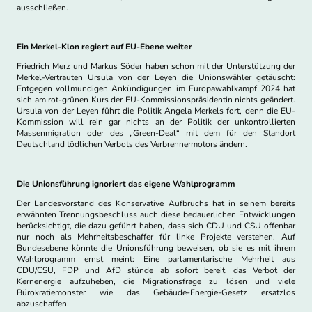
ausschließen.
Ein Merkel-Klon regiert auf EU-Ebene weiter
Friedrich Merz und Markus Söder haben schon mit der Unterstützung der
Merkel-Vertrauten Ursula von der Leyen die Unionswähler getäuscht:
Entgegen vollmundigen Ankündigungen im Europawahlkampf 2024 hat
sich am rot-grünen Kurs der EU-Kommissionspräsidentin nichts geändert.
Ursula von der Leyen führt die Politik Angela Merkels fort, denn die EU-
Kommission will rein gar nichts an der Politik der unkontrollierten
Massenmigration oder des „Green-Deal“ mit dem für den Standort
Deutschland tödlichen Verbots des Verbrennermotors ändern.
Die Unionsführung ignoriert das eigene Wahlprogramm
Der Landesvorstand des Konservative Aufbruchs hat in seinem bereits
erwähnten Trennungsbeschluss auch diese bedauerlichen Entwicklungen
berücksichtigt, die dazu geführt haben, dass sich CDU und CSU offenbar
nur noch als Mehrheitsbeschaffer für linke Projekte verstehen. Auf
Bundesebene könnte die Unionsführung beweisen, ob sie es mit ihrem
Wahlprogramm ernst meint: Eine parlamentarische Mehrheit aus
CDU/CSU, FDP und AfD stünde ab sofort bereit, das Verbot der
Kernenergie aufzuheben, die Migrationsfrage zu lösen und viele
Bürokratiemonster wie das Gebäude-Energie-Gesetz ersatzlos
abzuschaffen.