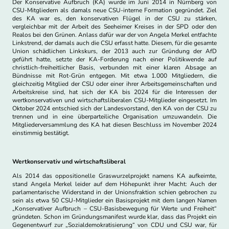
Der Konservative Aufbruch (KA) wurde im Juni 2014 in Nürnberg von
CSU-Mitgliedern als damals neue CSU-interne Formation gegründet. Ziel
des KA war es, den konservativen Flügel in der CSU zu stärken,
vergleichbar mit der Arbeit des Seeheimer Kreises in der SPD oder den
Realos bei den Grünen. Anlass dafür war der von Angela Merkel entfachte
Linkstrend, der damals auch die CSU erfasst hatte. Diesem, für die gesamte
Union schädlichen Linkskurs, der 2013 auch zur Gründung der AfD
geführt hatte, setzte der KA-Forderung nach einer Politikwende auf
christlich-freiheitlicher Basis, verbunden mit einer klaren Absage an
Bündnisse mit Rot-Grün entgegen. Mit etwa 1.000 Mitgliedern, die
gleichzeitig Mitglied der CSU oder einer ihrer Arbeitsgemeinschaften und
Arbeitskreise sind, hat sich der KA bis 2024 für die Interessen der
wertkonservativen und wirtschaftsliberalen CSU-Mitglieder eingesetzt. Im
Oktober 2024 entschied sich der Landesvorstand, den KA von der CSU zu
trennen und in eine überparteiliche Organisation umzuwandeln. Die
Mitgliederversammlung des KA hat diesen Beschluss im November 2024
einstimmig bestätigt.
Wertkonservativ und wirtschaftsliberal
Als 2014 das oppositionelle Graswurzelprojekt namens KA aufkeimte,
stand Angela Merkel leider auf dem Höhepunkt ihrer Macht: Auch der
parlamentarische Widerstand in der Unionsfraktion schien gebrochen zu
sein als etwa 50 CSU-Mitglieder ein Basisprojekt mit dem langen Namen
„Konservativer Aufbruch – CSU-Basisbewegung für Werte und Freiheit“
gründeten. Schon im Gründungsmanifest wurde klar, dass das Projekt ein
Gegenentwurf zur „Sozialdemokratisierung“ von CDU und CSU war, für